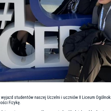
y wyjazd studentów naszej Uczelni i uczniów II Liceum Ogóln
ści Fizykę.