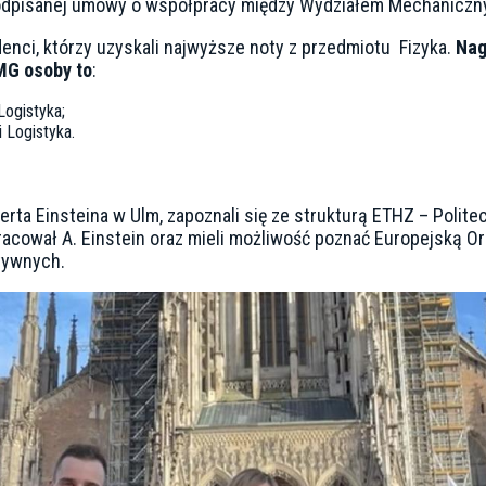
dpisanej umowy o współpracy między Wydziałem Mechanicznym 
enci, którzy uzyskali najwyższe noty z przedmiotu Fizyka.
Nag
MG osoby to
:
Logistyka;
i Logistyka.
erta Einsteina w Ulm, zapoznali się ze strukturą ETHZ – Polite
racował A. Einstein oraz mieli możliwość poznać Europejską 
tywnych.