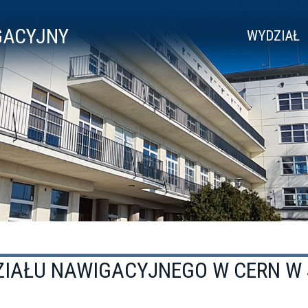
GACYJNY
WYDZIAŁ
ZIAŁU NAWIGACYJNEGO W CERN W 