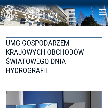
Przejdź
Toggle
do
high
treści
contrast
WN
UMG GOSPODARZEM
KRAJOWYCH OBCHODÓW
ŚWIATOWEGO DNIA
HYDROGRAFII