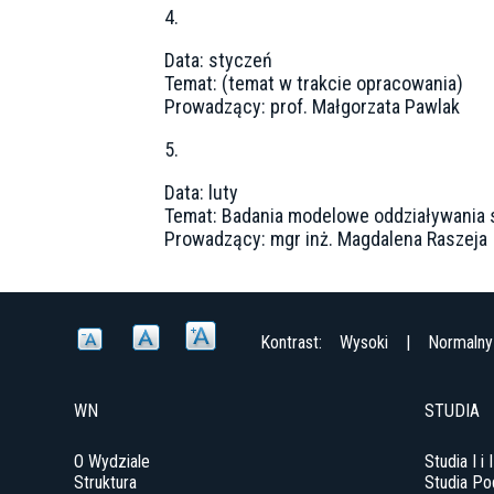
4.
Data: styczeń
Temat: (temat w trakcie opracowania)
Prowadzący: prof. Małgorzata Pawlak
5.
Data: luty
Temat: Badania modelowe oddziaływania 
Prowadzący: mgr inż. Magdalena Raszeja
Kontrast:
Wysoki
|
Normalny
WN
STUDIA
O Wydziale
Studia I i 
Struktura
Studia P