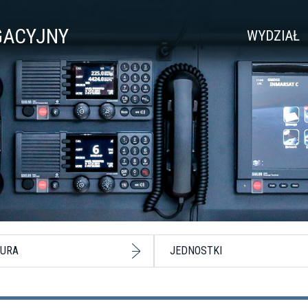
GACYJNY
WYDZIAŁ
URA
JEDNOSTKI