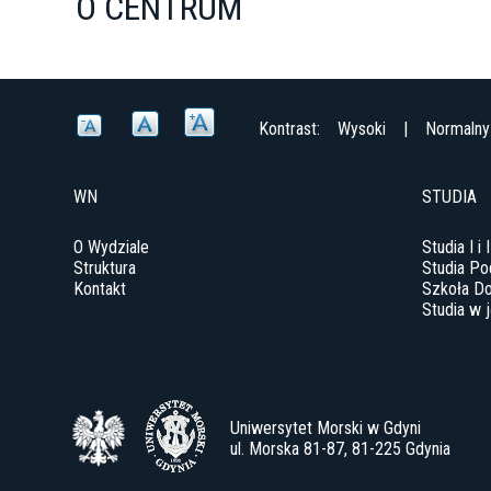
O CENTRUM
Kontrast:
Wysoki
|
Normalny
WN
STUDIA
O Wydziale
Studia I i 
Struktura
Studia P
Kontakt
Szkoła Do
Studia w 
Uniwersytet Morski w Gdyni
ul. Morska 81-87, 81-225 Gdynia