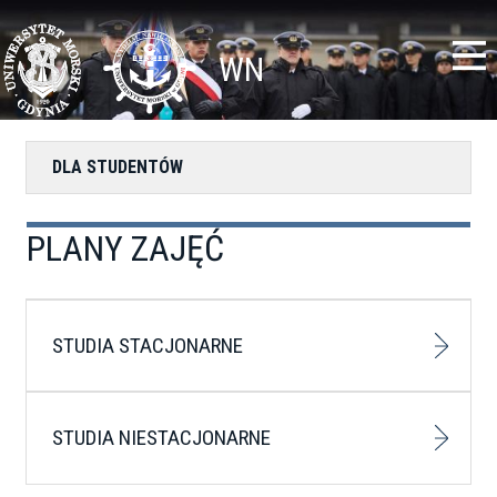
Przejdź
Toggle
do
high
treści
contrast
WN
DLA STUDENTÓW
PLANY ZAJĘĆ
STUDIA STACJONARNE
STUDIA NIESTACJONARNE