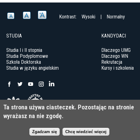
Kontrast:
Wysoki
|
Normalny
STUDIA
KANDYDACI
Studia I i II stopnia
Dlaczego UMG
Studia Podyplomowe
Dlaczego WN
Szkoła Doktorska
Rekrutacja
Studia w języku angielskim
Kursy i szkolenia
Uniwersytet Morski w Gdyni
Ta strona używa ciasteczek. Pozostając na stronie
ul. Morska 81-87, 81-225 Gdynia
wyrażasz na nie zgodę.
© Uniwersytet Morski w Gdyni 2022
Deklaracja dostępności
Zgadzam się
Chcę wiedzieć więcej