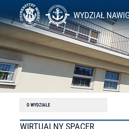
Przejdź
Toggle
do
high
WYDZIAŁ NAWI
treści
contrast
O WYDZIALE
WIRTUALNY SPACER